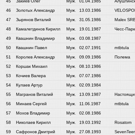
Закиев Олег
Муж.
01.04.1985
Алуштинск
Золотых Александр
Муж.
13.03.1986
VELOSPOR
Зырянов Виталий
Муж.
31.05.1986
Malex SR
Камалетдинов Кирилл
Муж.
19.01.1987
Чесс-Парк
Квашнин Владимир
Муж.
03.08.1987
Квашнин Павел
Муж.
02.07.1991
mtbtuIa
Королев Александр
Муж.
09.09.1986
Полема
Коршак Михаил
Муж.
08.10.1986
Кочиев Валера
Муж.
07.07.1986
Кулаев Артур
Муж.
02.09.1984
Магранов Виталий
Муж.
13.09.1987
Настоящи
Минаев Сергей
Муж.
11.06.1987
mtbtula
Мохов Владимир
Муж.
02.08.1986
Николаев Кирилл
Муж.
19.03.1992
Rosatom
Сафронов Дмитрий
Муж.
27.08.1993
SevenTee