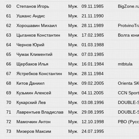
Степанов Игорь
Муж.
09.11.1985
BigZone.ru
Ушканс Андис
Муж.
21.11.1990
Хорошавин Михаил
Муж.
28.11.1989
ProtvinoT
Цыганков Константин
Муж.
17.02.1985
Волга юн
Чернов Юрий
Муж.
01.03.1988
Чумак Климентий
Муж.
07.03.1985
Щербаков Илья
Муж.
16.01.1984
mtbtula
Ястребков Константин
Муж.
28.11.1984
Китов Даниил
Муж.
09.02.2005
Orienta S
Кузьмин Алексей
Муж.
04.11.2005
CCN Sport
Кукарский Лев
Муж.
03.08.1996
DOUBLE-
Лаврентьев Владислав
Муж.
29.08.1995
DOUBLE-
Мамочкин Антон
Муж.
12.10.1998
РВО (Рус
Мизеров Максим
Муж.
24.07.1995