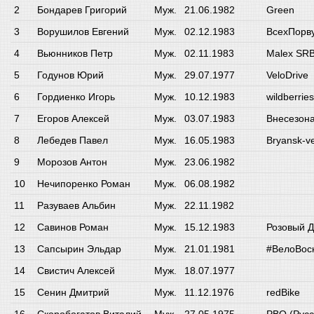
Бондарев Григорий
Муж.
21.06.1982
Green
Ворушилов Евгений
Муж.
02.12.1983
ВсехПорв
Вьюнников Петр
Муж.
02.11.1983
Malex SR
Годунов Юрий
Муж.
29.07.1977
VeloDrive
Гордиенко Игорь
Муж.
10.12.1983
wildberries
Егоров Алексей
Муж.
03.07.1983
Внесезон
Лебедев Павел
Муж.
16.05.1983
Bryansk-ve
Морозов Антон
Муж.
23.06.1982
Нечипоренко Роман
Муж.
06.08.1982
Разуваев Альбин
Муж.
22.11.1982
Савинов Роман
Муж.
15.12.1983
Розовый 
Сапсырин Эльдар
Муж.
21.01.1981
#ВелоВос
Свистич Алексей
Муж.
18.07.1977
Сенин Дмитрий
Муж.
11.12.1976
redBike