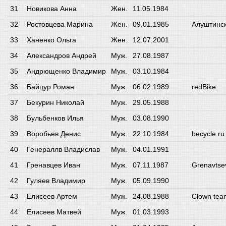
Новикова Анна
Жен.
11.05.1984
Ростовцева Марина
Жен.
09.01.1985
Алуштинск
Ханенко Ольга
Жен.
12.07.2001
Александров Андрей
Муж.
27.08.1987
Андрющенко Владимир
Муж.
03.10.1984
Байцур Роман
Муж.
06.02.1989
redBike
Бекурин Николай
Муж.
29.05.1988
Бульбенков Илья
Муж.
03.08.1990
Воробьев Денис
Муж.
22.10.1984
becycle.ru
Генераллв Владислав
Муж.
04.01.1991
Гренавцев Иван
Муж.
07.11.1987
Grenavtse
Гуляев Владимир
Муж.
05.09.1990
Елисеев Артем
Муж.
24.08.1988
Clown tea
Елисеев Матвей
Муж.
01.03.1993