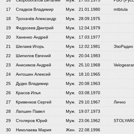
Скоробогатов Виталий
Муж.
27.05.1975
РВО (Рус
Сладков Владимир
Муж.
21.01.1980
mtbtula
Трохачёв Александр
Муж.
28.09.1975
Федосеев Дмитрий
Муж.
12.04.1979
Ханенко Андрей
Муж.
17.03.1977
Шелаев Игорь
Муж.
12.02.1981
ЭзоРадио
Шипилов Евгений
Муж.
20.04.1983
Анисимов Андрей
Муж.
25.10.1968
Velogeara
Антошин Алексей
Муж.
18.10.1965
Дудко Владимир
Муж.
20.08.1963
Красов Илья
Муж.
03.08.1970
Кривенков Сергей
Муж.
29.10.1967
Лично
Лапшин Павел
Муж.
19.07.1973
Столяров Юрий
Муж.
23.06.1962
STOLYAR
Николаева Мария
Жен.
22.08.1996