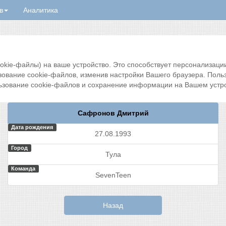
в
Аналитика
ie-файлы) на ваше устройство. Это способствует персонализации 
зование cookie-файлов, изменив настройки Вашего браузера. Поль
ьзование cookie-файлов и сохранение информации на Вашем устро
Сафронов Дмитрий
Дата рождения
27.08.1993
Город
Тула
Команда
SevenTeen
Назад