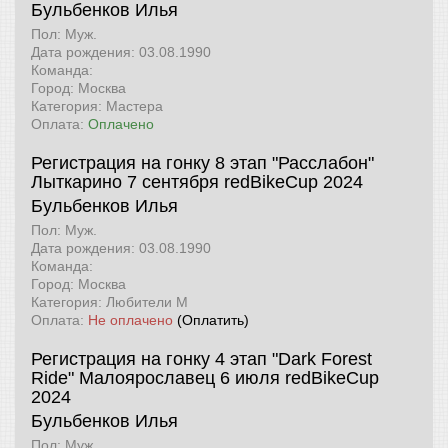
Бульбенков Илья
Пол: Муж.
Дата рождения: 03.08.1990
Команда:
Город: Москва
Категория: Мастера
Оплата:
Оплачено
Регистрация на гонку 8 этап "Расслабон"
Лыткарино 7 сентября
redBikeCup 2024
Бульбенков Илья
Пол: Муж.
Дата рождения: 03.08.1990
Команда:
Город: Москва
Категория: Любители М
Оплата:
Не оплачено
(Оплатить)
Регистрация на гонку 4 этап "Dark Forest
Ride" Малоярославец 6 июля
redBikeCup
2024
Бульбенков Илья
Пол: Муж.