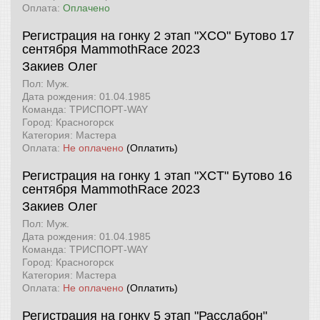
Оплата:
Оплачено
Регистрация на гонку 2 этап "XCO" Бутово 17
сентября
MammothRace 2023
Закиев Олег
Пол: Муж.
Дата рождения: 01.04.1985
Команда: ТРИСПОРТ-WAY
Город: Красногорск
Категория: Мастера
Оплата:
Не оплачено
(Оплатить)
Регистрация на гонку 1 этап "XCT" Бутово 16
сентября
MammothRace 2023
Закиев Олег
Пол: Муж.
Дата рождения: 01.04.1985
Команда: ТРИСПОРТ-WAY
Город: Красногорск
Категория: Мастера
Оплата:
Не оплачено
(Оплатить)
Регистрация на гонку 5 этап "Расслабон"