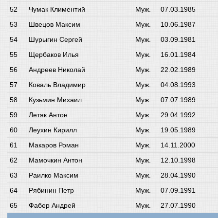
Чумак Климентий
Муж.
07.03.1985
Швецов Максим
Муж.
10.06.1987
Шурыгин Сергей
Муж.
03.09.1981
Щербаков Илья
Муж.
16.01.1984
Андреев Николай
Муж.
22.02.1989
Коваль Владимир
Муж.
04.08.1993
Кузьмин Михаил
Муж.
07.07.1989
Летяк Антон
Муж.
29.04.1992
Леухин Кирилл
Муж.
19.05.1989
Макаров Роман
Муж.
14.11.2000
Мамочкин Антон
Муж.
12.10.1998
Раилко Максим
Муж.
28.04.1990
Рябинин Петр
Муж.
07.09.1991
Фабер Андрей
Муж.
27.07.1990