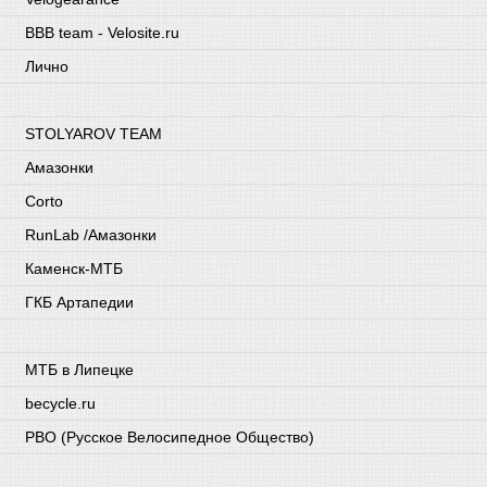
BBB team - Velosite.ru
Лично
STOLYAROV TEAM
Амазонки
Corto
RunLab /Амазонки
Каменск-МТБ
ГКБ Артапедии
МТБ в Липецке
becycle.ru
РВО (Русское Велосипедное Общество)