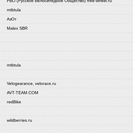
РВО (Русское Велосипедное Общество) free-wheel.ru
mtbtula
АзОт
Malex SBR
mtbtula
Velogearance, velorace.ru
AVT-TEAM.COM
redBike
wildberries.ru