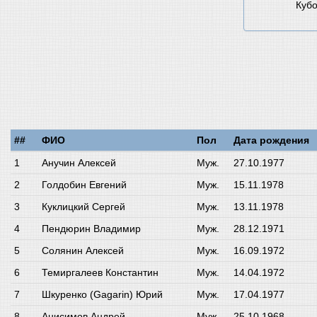
Кубо
##
ФИО
Пол
Дата рождения
Анучин Алексей
Муж.
27.10.1977
Голдобин Евгений
Муж.
15.11.1978
Куклицкий Сергей
Муж.
13.11.1978
Пендюрин Владимир
Муж.
28.12.1971
Солянин Алексей
Муж.
16.09.1972
Темиргалеев Константин
Муж.
14.04.1972
Шкуренко (Gagarin) Юрий
Муж.
17.04.1977
Анисимов Андрей
Муж.
25.10.1968