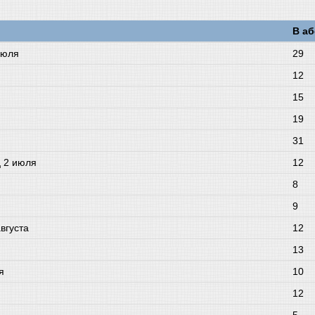
В а
июля
29
12
15
19
31
ц 2 июля
12
8
9
вгуста
12
13
я
10
12