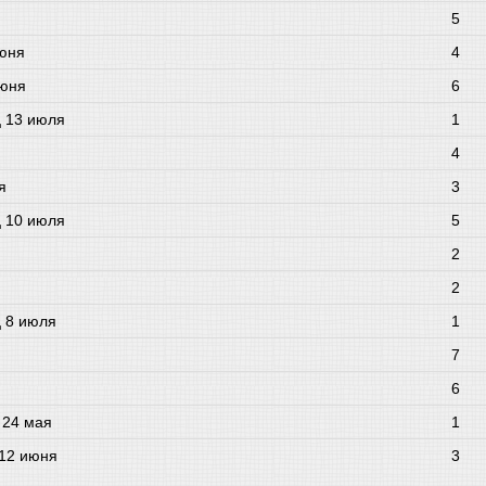
5
июня
4
июня
6
ц 13 июля
1
4
я
3
ц 10 июля
5
2
2
ц 8 июля
1
7
6
 24 мая
1
 12 июня
3