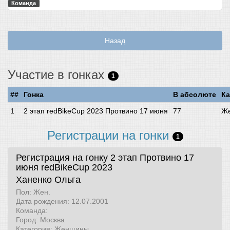
Команда
Назад
Участие в гонках
1
##
Гонка
В абсолюте
Ка
2 этап redBikeCup 2023 Протвино 17 июня
77
Ж
Регистрации на гонки
1
Регистрация на гонку 2 этап Протвино 17
июня
redBikeCup 2023
Ханенко Ольга
Пол: Жен.
Дата рождения: 12.07.2001
Команда:
Город: Москва
Категория: Женщины