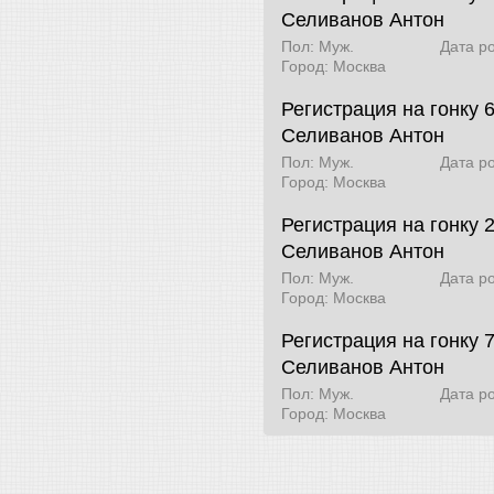
Селиванов Антон
Пол: Муж.
Дата р
Город: Москва
Регистрация на гонку 6
Селиванов Антон
Пол: Муж.
Дата р
Город: Москва
Регистрация на гонку 
Селиванов Антон
Пол: Муж.
Дата р
Город: Москва
Регистрация на гонку 7
Селиванов Антон
Пол: Муж.
Дата р
Город: Москва