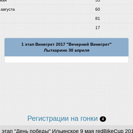
 мая
33
 августа
60
81
17
1 этап Винегрет 2017 "Вечерний Винегрет"
Лыткарино 30 апреля
Регистрации на гонки
4
1 этап "День победы" Ильинское 9 мая
redBikeCup 20