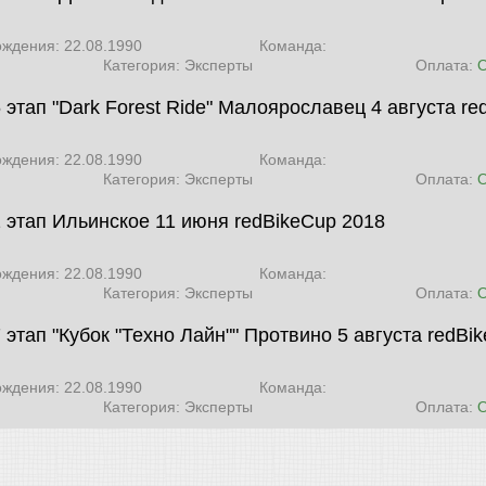
ождения: 22.08.1990
Команда:
Категория: Эксперты
Оплата:
 этап "Dark Forest Ride" Малоярославец 4 августа
re
ождения: 22.08.1990
Команда:
Категория: Эксперты
Оплата:
2 этап Ильинское 11 июня
redBikeCup 2018
ождения: 22.08.1990
Команда:
Категория: Эксперты
Оплата:
 этап "Кубок "Техно Лайн"" Протвино 5 августа
redBi
ождения: 22.08.1990
Команда:
Категория: Эксперты
Оплата: