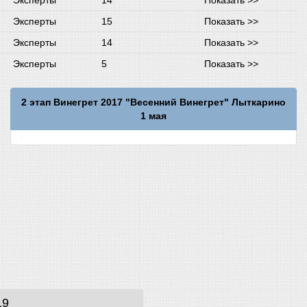
Эксперты
14
Показать >>
Эксперты
15
Показать >>
Эксперты
14
Показать >>
Эксперты
5
Показать >>
2 этап Винегрет 2017 "Весенний Винегрет" Лыткарино
1 мая
19