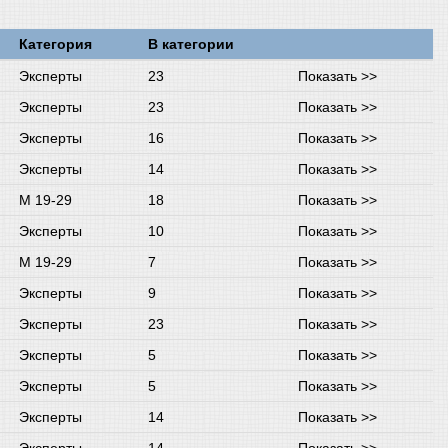
Категория
В категории
Эксперты
23
Показать >>
Эксперты
23
Показать >>
Эксперты
16
Показать >>
Эксперты
14
Показать >>
М 19-29
18
Показать >>
Эксперты
10
Показать >>
М 19-29
7
Показать >>
Эксперты
9
Показать >>
Эксперты
23
Показать >>
Эксперты
5
Показать >>
Эксперты
5
Показать >>
Эксперты
14
Показать >>