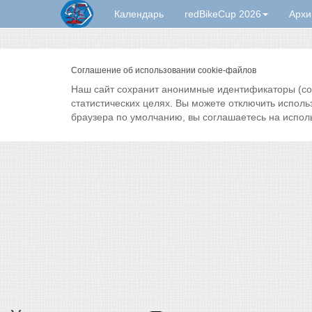
Календарь
redBikeCup 2026
Архи
Соглашение об использовании cookie-файлов
Наш сайт сохранит анонимные идентификаторы (cook
статистических целях. Вы можете отключить исполь
браузера по умолчанию, вы соглашаетесь на испол