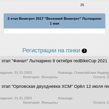
25
2 этап Винегрет 2017 "Весенний Винегрет" Лыткарино
1 мая
Регистрации на гонки
7
7 этап "Финал" Лыткарино 9 октября
redBikeCup 2021
ождения: 01.01.2003
Команда: Олимпийские Надеж
Категория: Женщины
Оплата:
 2 этап "Орловская двухдневка XCM" Орёл 12 июля
re
ождения: 01.01.2003
Команда:
Категория: Женщины
Оплата: