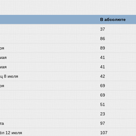
В абсолюте
37
86
ря
89
 мая
41
 мая
41
ец 8 июля
42
ря
69
69
51
23
та
97
рёл 12 июля
107