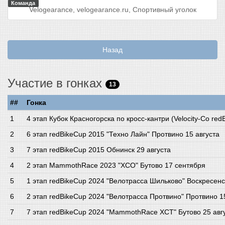
Команда
Velogearance, velogearance.ru, Спортивный уголок
Назад
Участие в гонках
13
##
Гонка
4 этап Кубок Красногорска по кросс-кантри (Velocity-Co re
6 этап redBikeCup 2015 "Техно Лайн" Протвино 15 августа
7 этап redBikeCup 2015 Обнинск 29 августа
2 этап MammothRace 2023 "XCO" Бутово 17 сентября
1 этап redBikeCup 2024 "Велотрасса Шильково" Воскресенс
2 этап redBikeCup 2024 "Велотрасса Протвино" Протвино 
7 этап redBikeCup 2024 "MammothRace XCT" Бутово 25 авг