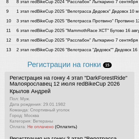
8 этап redBikeCup 2024 "Расслабон" Лыткарино 7 сентября
1 этап redBikeCup 2025 "Велотрасса Дедовск" Дедовск 10 
3 этап redBikeCup 2025 "Велотрасса Протвино" Протвино 
6 этап redBikeCup 2025 "MammothRace XCT" Бутово 16 авг
8 этап redBikeCup 2025 "Расслабон" Лыткарино 7 сентября
2 этап redBikeCup 2026 "Велотрасса "Дедовск"" Дедовск 16
Регистрации на гонки
15
Регистрация на гонку 4 этап "DarkForestRide"
Малоярославец 12 июля
redBikeCup 2026
Крылов Андрей
Пол: Муж.
Дата рождения: 29.01.1982
Команда: Спортивный уголок
Город: Москва
Категория: Ветераны
Оплата:
Не оплачено
(Оплатить)
Регистрация на гонку 3 этап "Велотрасса