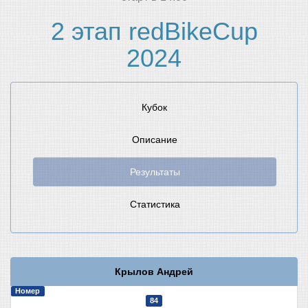
2 этап redBikeCup
2024
Кубок
Описание
Результаты
Статистика
Крылов Андрей
Номер
84