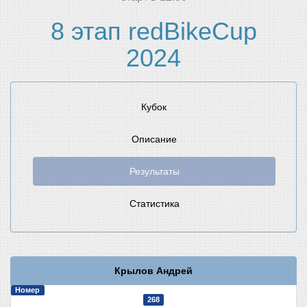
8 этап redBikeCup
2024
Кубок
Описание
Результаты
Статистика
Крылов Андрей
Номер
268