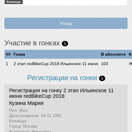
Команда
Назад
Участие в гонках
1
##
Гонка
В абсолюте
К
2 этап redBikeCup 2018 Ильинское 11 июня
103
Ж
Регистрации на гонки
1
Регистрация на гонку 2 этап Ильинское 11
июня
redBikeCup 2018
Кузина Мария
Пол: Жен.
Дата рождения: 04.11.1981
Команда:
Город: Москва
Категория: Женщины