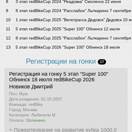
3 этап redBikeCup 2024 "Реадовка" Смоленск 22 июня
8 этап redBikeCup 2024 "Расслабон" Лыткарино 7 сентября
1 этап redBikeCup 2025 "Велотрасса Дедовск" Дедовск 10 
5 этап redBikeCup 2025 "Super 100" Обнинск 12 июля
8 этап redBikeCup 2025 "Расслабон" Лыткарино 7 сентября
5 этап redBikeCup 2026 "Super 100" Обнинск 18 июля
Регистрации на гонки
17
Регистрация на гонку 5 этап "Super 100"
Обнинск 18 июля
redBikeCup 2026
Новиков Дмитрий
Пол: Муж.
Дата рождения: 02.10.2007
Команда: redBike
Город: Москва
Категория: Любители М
Оплата:
Оплачено
+ Пожертвование на развитие кубка 1000.0