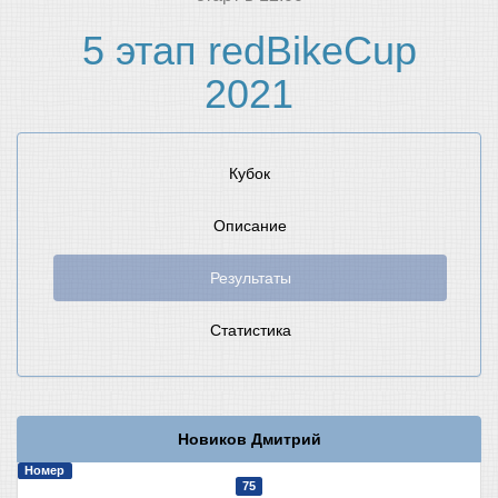
5 этап redBikeCup
2021
Кубок
Описание
Результаты
Статистика
Новиков Дмитрий
Номер
75