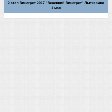
2 этап Винегрет 2017 "Весенний Винегрет" Лыткарино
1 мая