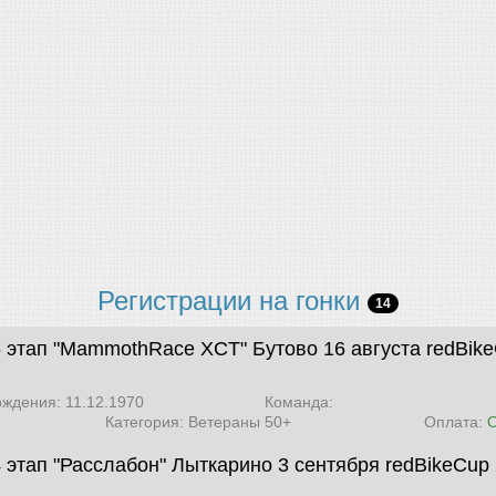
Регистрации на гонки
14
6 этап "MammothRace XCT" Бутово 16 августа
redBik
ождения: 11.12.1970
Команда:
Категория: Ветераны 50+
Оплата:
4 этап "Расслабон" Лыткарино 3 сентября
redBikeCup