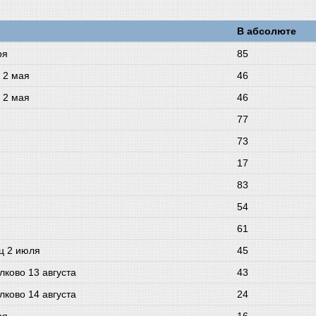
В абсолюте
ря
85
 2 мая
46
 2 мая
46
77
73
17
83
54
61
ец 2 июля
45
лково 13 августа
43
лково 14 августа
24