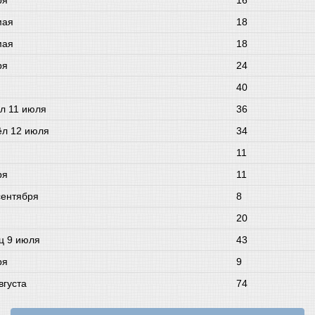
ря
16
мая
18
мая
18
ря
24
40
ёл 11 июля
36
ёл 12 июля
34
11
ря
11
сентября
8
20
ец 9 июля
43
ря
9
вгуста
74