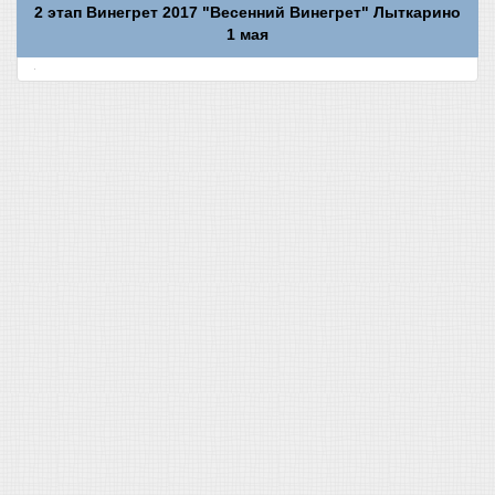
2 этап Винегрет 2017 "Весенний Винегрет" Лыткарино
1 мая