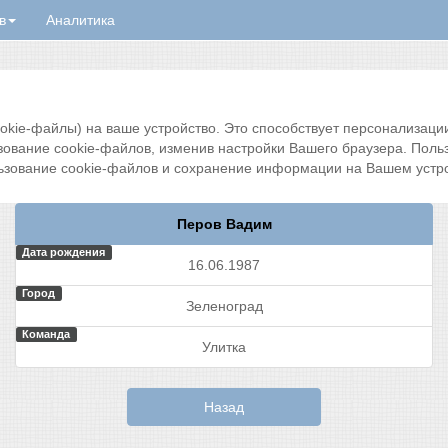
в
Аналитика
ie-файлы) на ваше устройство. Это способствует персонализации 
зование cookie-файлов, изменив настройки Вашего браузера. Поль
ьзование cookie-файлов и сохранение информации на Вашем устро
Перов Вадим
Дата рождения
16.06.1987
Город
Зеленоград
Команда
Улитка
Назад