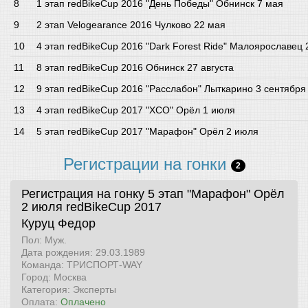
1 этап redBikeCup 2016 "День Победы" Обнинск 7 мая
2 этап Velogearance 2016 Чулково 22 мая
4 этап redBikeCup 2016 "Dark Forest Ride" Малоярославец
8 этап redBikeCup 2016 Обнинск 27 августа
9 этап redBikeCup 2016 "Расслабон" Лыткарино 3 сентября
4 этап redBikeCup 2017 "XCO" Орёл 1 июля
5 этап redBikeCup 2017 "Марафон" Орёл 2 июля
Регистрации на гонки
2
Регистрация на гонку 5 этап "Марафон" Орёл
2 июля
redBikeCup 2017
Куруц Федор
Пол: Муж.
Дата рождения: 29.03.1989
Команда: ТРИСПОРТ-WAY
Город: Москва
Категория: Эксперты
Оплата:
Оплачено