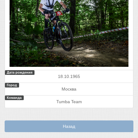
Дата рождения
18.10.1965
Город
Москва
Команда
Tumba Team
Назад