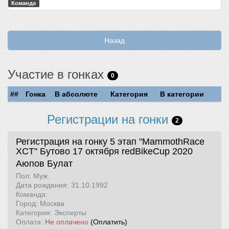
Команда
Назад
Участие в гонках
0
##
Гонка
В абсолюте
Категория
В категории
Регистрации на гонки
2
Регистрация на гонку 5 этап "MammothRace
XCT" Бутово 17 октября
redBikeCup 2020
Аюпов Булат
Пол: Муж.
Дата рождения: 31.10.1992
Команда:
Город: Москва
Категория: Эксперты
Оплата:
Не оплачено
(Оплатить)