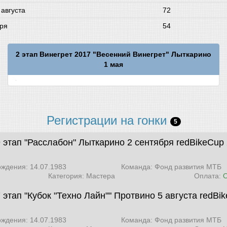
 августа
72
бря
54
2 этап Винегрет 2017 "Весенний Винегрет" Лыткарино
1 мая
Регистрации на гонки
5
9 этап "Расслабон" Лыткарино 2 сентября
redBikeCup
ождения: 14.07.1983
Команда: Фонд развития МТБ
Категория: Мастера
Оплата:
 этап "Кубок "Техно Лайн"" Протвино 5 августа
redBi
ождения: 14.07.1983
Команда: Фонд развития МТБ