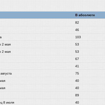
В абсолюте
82
46
та
103
о 2 мая
53
о 2 мая
53
67
41
 августа
75
 мая
40
 мая
40
89
ец 8 июля
40