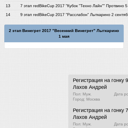
7 этап redBikeCup 2017 "Кубок "Техно Лайн"" Протвино 5
9 этап redBikeCup 2017 "Расслабон" Лыткарино 2 сентя
2 этап Винегрет 2017 "Весенний Винегрет" Лыткарино
1 мая
Регистрация на гонку 
Лахов Андрей
Пол: Муж.
Дата р
Город: Москва
Регистрация на гонку 7
Лахов Андрей
Пол: Муж.
Дата р