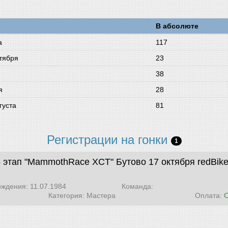
В абсолюте
а
117
тября
23
38
я
28
густа
81
Регистрации на гонки
1
5 этап "MammothRace XCT" Бутово 17 октября
redBik
ождения: 11.07.1984
Команда:
Категория: Мастера
Оплата: