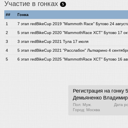
Участие в гонках
5
##
Гонка
7 этап redBikeCup 2019 "Mammoth Race" Бутово 24 август
5 этап redBikeCup 2020 "MammothRace XCT" Бутово 17 ок
3 этап redBikeCup 2021 Тула 17 июля
5 этап redBikeCup 2021 "Расслабон" Лыткарино 4 сентябр
6 этап redBikeCup 2025 "MammothRace XCT" Бутово 16 ав
Регистрация на гонку 
Демьяненко Владимир
Пол: Муж.
Дата р
Город: Москва