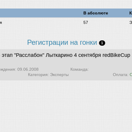
В абсолюте
К
я
57
Э
Регистрации на гонки
1
5 этап "Расслабон" Лыткарино 4 сентября
redBikeCup
ождения: 09.06.2008
Команда:
Категория: Эксперты
Оплата: