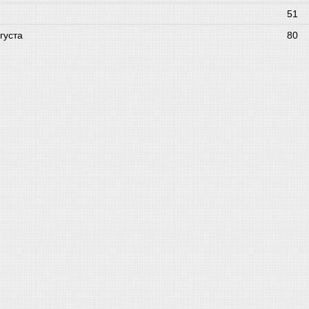
51
густа
80