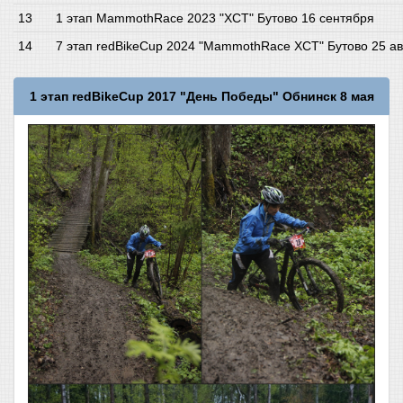
1 этап MammothRace 2023 "XCT" Бутово 16 сентября
7 этап redBikeCup 2024 "MammothRace XCT" Бутово 25 ав
1 этап redBikeCup 2017 "День Победы" Обнинск 8 мая