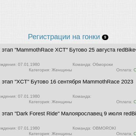
Регистрации на гонки
9
7 этап "MammothRace XCT" Бутово 25 августа
redBik
ождения: 07.01.1980
Команда: Обмороки
Категория: Женщины
Оплата:
1 этап "XCT" Бутово 16 сентября
MammothRace 2023
ождения: 07.01.1980
Команда:
Категория: Женщины
Оплата:
2 этап "Dark Forest Ride" Малоярославец 9 июля
redB
ождения: 07.01.1980
Команда: OBMOROKI
Категория: Женщины
Оплата: