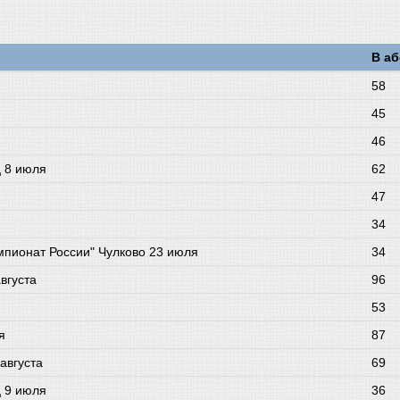
В а
58
45
46
ц 8 июля
62
47
34
пионат России" Чулково 23 июля
34
вгуста
96
53
я
87
августа
69
ц 9 июля
36