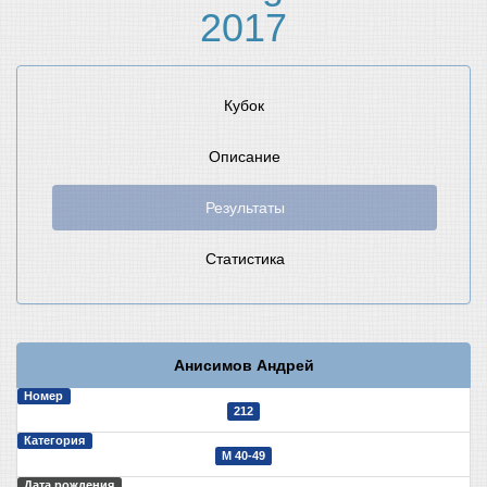
2017
Кубок
Описание
Результаты
Статистика
Анисимов Андрей
Номер
212
Категория
М 40-49
Дата рождения