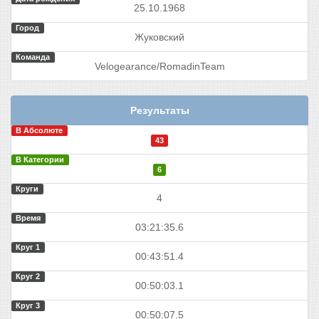
25.10.1968
Город
Жуковский
Команда
Velogearance/RomadinTeam
Результаты
В Абсолюте
43
В Категории
6
Круги
4
Время
03:21:35.6
Круг 1
00:43:51.4
Круг 2
00:50:03.1
Круг 3
00:50:07.5