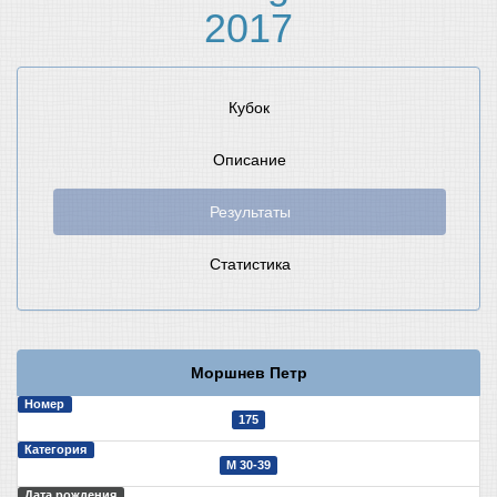
2017
Кубок
Описание
Результаты
Статистика
Моршнев Петр
Номер
175
Категория
М 30-39
Дата рождения