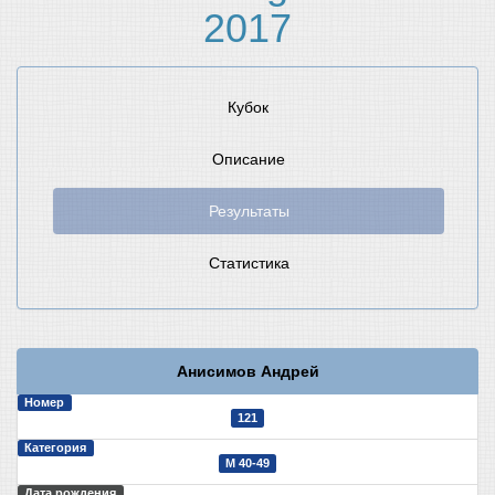
2017
Кубок
Описание
Результаты
Статистика
Анисимов Андрей
Номер
121
Категория
М 40-49
Дата рождения