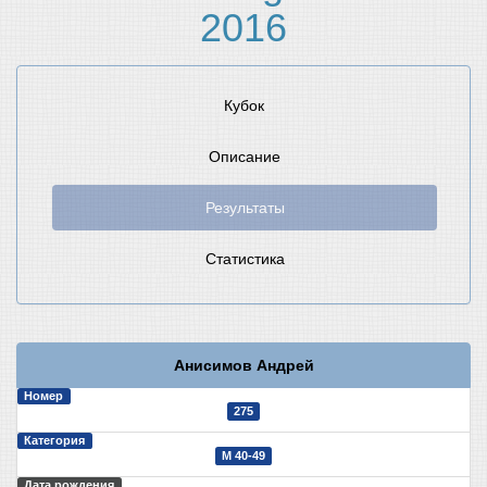
2016
Кубок
Описание
Результаты
Статистика
Анисимов Андрей
Номер
275
Категория
М 40-49
Дата рождения