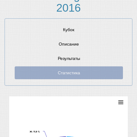
2016
Кубок
Описание
Результаты
Статистика
Ж
Ж
: 11,9 %
: 11,9 %