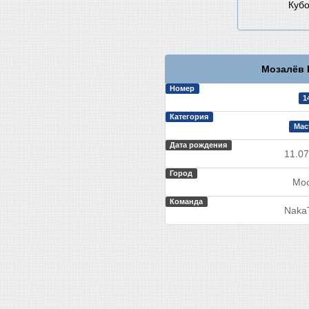
Кубо
Мозалёв 
Номер
1
Категория
Мас
Дата рождения
11.07
Город
Мос
Команда
Naka