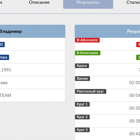
к
Описание
Результаты
Стати
Владимир
Резул
В Абсолюте
43
4
В Категории
тера
1
Круги
.1991
Время
ква
02:00
Разгонный круг
TEAM
00:04
Круг 1
00:35
Круг 2
00:38
Круг 3
00:41