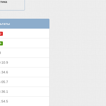
стика
ьтаты
2
6
3
:10.9
:34.6
:05.7
:36.1
:54.5