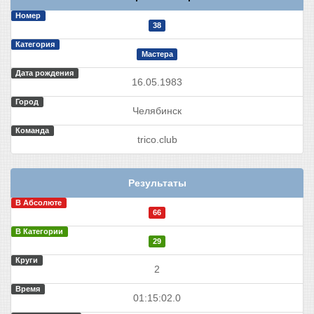
Номер
38
Категория
Мастера
Дата рождения
16.05.1983
Город
Челябинск
Команда
trico.club
Результаты
В Абсолюте
66
В Категории
29
Круги
2
Время
01:15:02.0