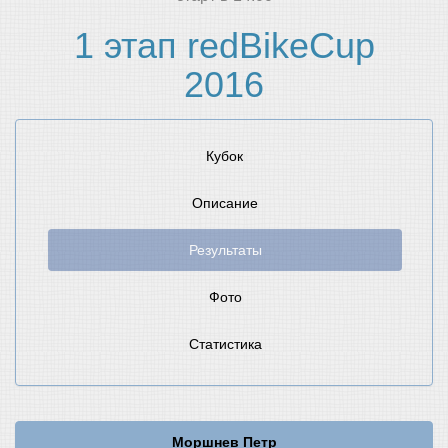
1 этап redBikeCup
2016
Кубок
Описание
Результаты
Фото
Статистика
Моршнев Петр