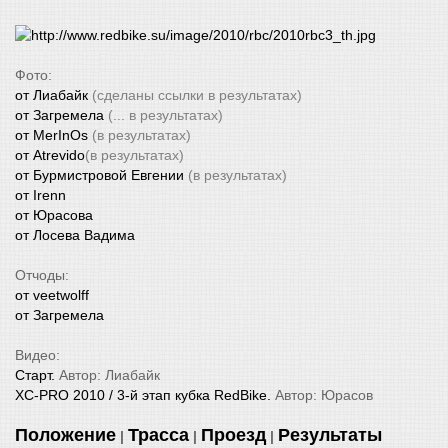
Фото:
от Лиабайк
(сделаны ссылки в результатах)
от Загремела
(... в результатах)
от MerInOs
(в результатах)
от Atrevido
(в результатах)
от Бурмистровой Евгении
(в результатах)
от Irenn
от Юрасова
от Лосева Вадима
Отчоды:
от veetwolff
от Загремела
Видео:
Старт.
Автор: Лиабайк
XC-PRO 2010 / 3-й этап кубка RedBike.
Автор: Юрасов
Положение
Трасса
Проезд
Результаты
|
|
|