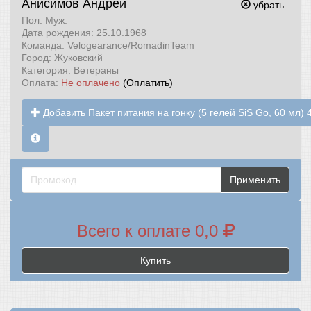
Анисимов Андрей
убрать
Пол: Муж.
Дата рождения: 25.10.1968
Команда: Velogearance/RomadinTeam
Город: Жуковский
Категория: Ветераны
Оплата:
Не оплачено
(Оплатить)
Добавить Пакет питания на гонку (5 гелей SiS Go, 60 мл) 
Применить
Всего к оплате 0,0
Купить