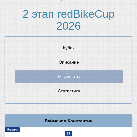
2 этап redBikeCup
2026
Кубок
Описание
Результаты
Статистика
Байменов Константин
Номер
67