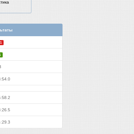
стика
ьтаты
1
1
3
:54.0
:58.2
:26.5
:29.3