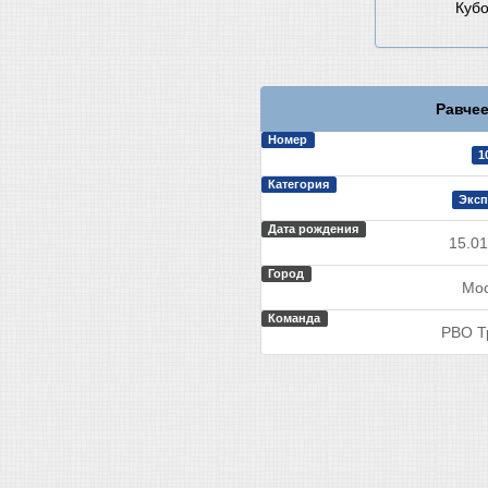
Кубо
Равчее
Номер
1
Категория
Эксп
Дата рождения
15.01
Город
Мос
Команда
РВО Т