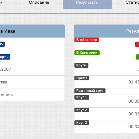
к
Описание
Результаты
Стати
в Иван
Резул
В Абсолюте
05
1
В Категории
ерты
Круги
.2007
Время
ква
01:43
Разгонный круг
ренинг
Круг 1
00:35
Круг 2
00:33
Круг 3
00:34