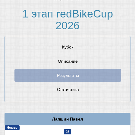
1 этап redBikeCup
2026
Кубок
Описание
Результаты
Статистика
Лапшин Павел
Номер
25