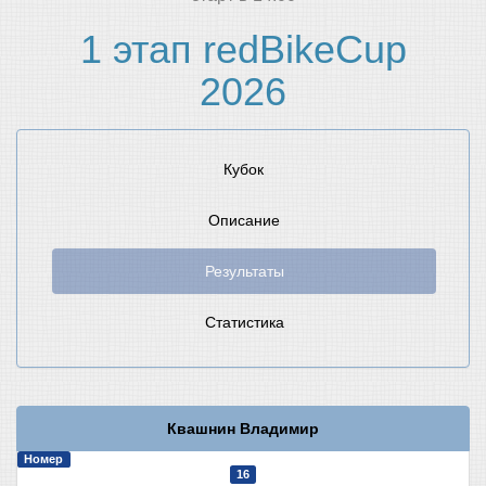
1 этап redBikeCup
2026
Кубок
Описание
Результаты
Статистика
Квашнин Владимир
Номер
16