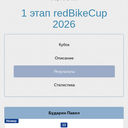
1 этап redBikeCup
2026
Кубок
Описание
Результаты
Статистика
Бударин Павел
Номер
13