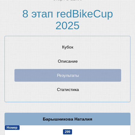
8 этап redBikeCup
2025
Кубок
Описание
Результаты
Статистика
Барышникова Наталия
Номер
299