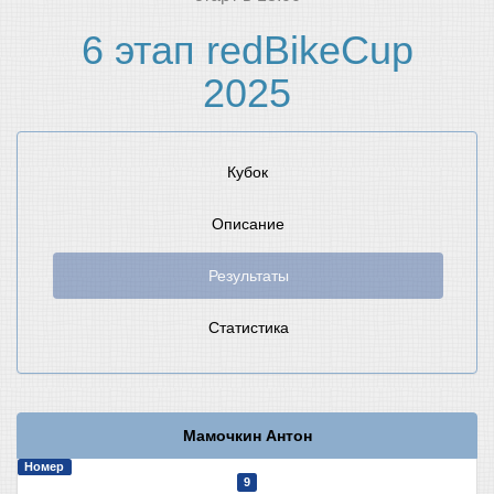
6 этап redBikeCup
2025
Кубок
Описание
Результаты
Статистика
Мамочкин Антон
Номер
9