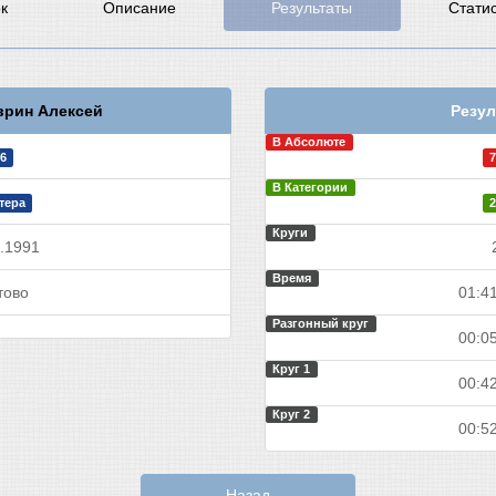
к
Описание
Результаты
Стати
рин Алексей
Резул
В Абсолюте
6
7
В Категории
тера
2
Круги
.1991
Время
тово
01:41
Разгонный круг
00:05
Круг 1
00:42
Круг 2
00:52
Назад