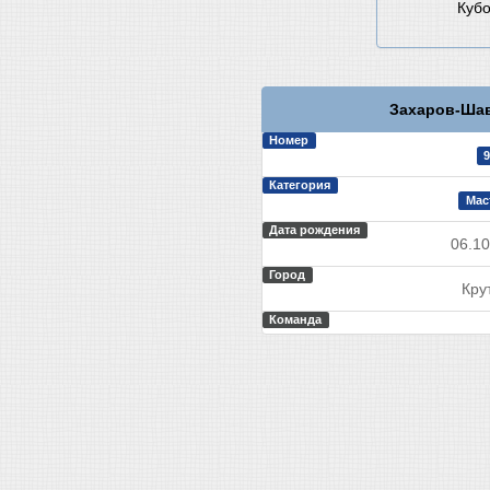
Кубо
Захаров-Шав
Номер
9
Категория
Мас
Дата рождения
06.10
Город
Кру
Команда