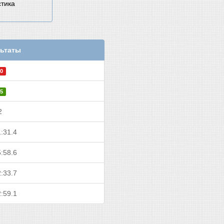
стика
ьтаты
0
5
2
:31.4
:58.6
:33.7
:59.1