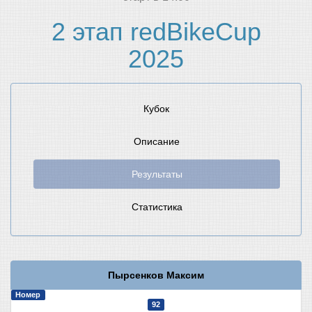
2 этап redBikeCup
2025
Кубок
Описание
Результаты
Статистика
Пырсенков Максим
Номер
92