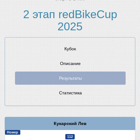
2 этап redBikeCup
2025
Кубок
Описание
Результаты
Статистика
Кукарский Лев
Номер
112