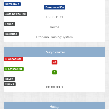
Категория
Ветераны 50+
Дата рождения
15.03.1971
Город
Чехов
Команда
ProtvinoTrainingSystem
Результаты
В Абсолюте
48
В Категории
6
Круги
Время
00:00:00.0
Назад