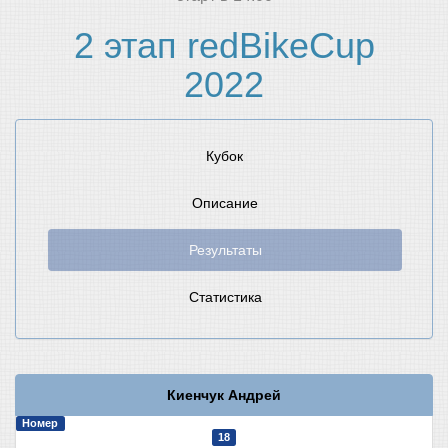
2 этап redBikeCup
2022
Кубок
Описание
Результаты
Статистика
Киенчук Андрей
Номер
18