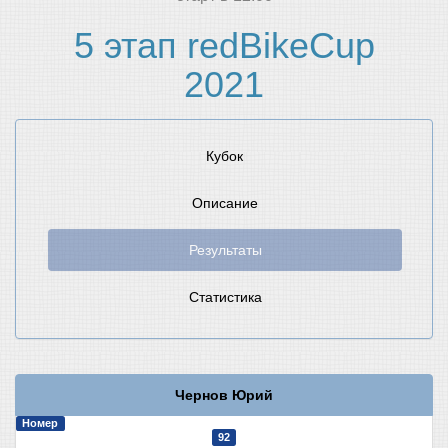
5 этап redBikeCup
2021
Кубок
Описание
Результаты
Статистика
Чернов Юрий
Номер
92