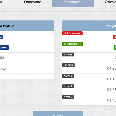
к
Описание
Результаты
Стати
а Ирина
Резул
В Абсолюте
3
5
В Категории
щины
Круги
83
Время
ква
04:26
Круг 1
01:13
Круг 2
01:26
Круг 3
01:45
Назад