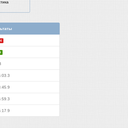
стика
ьтаты
4
9
3
:03.3
:45.9
:59.3
:17.9