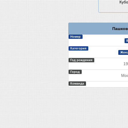
Кубо
Пашков
Номер
8
Категория
Жен
Год рождения
19
Город
Мос
Команда