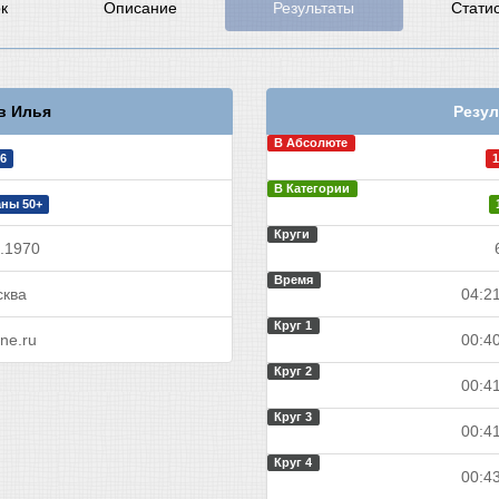
к
Описание
Результаты
Стати
в Илья
Резул
В Абсолюте
6
1
В Категории
ны 50+
Круги
.1970
Время
ква
04:21
Круг 1
ine.ru
00:40
Круг 2
00:41
Круг 3
00:41
Круг 4
00:43