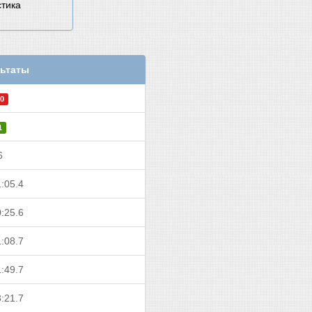
стика
ьтаты
0
1
6
:05.4
:25.6
:08.7
:49.7
:21.7