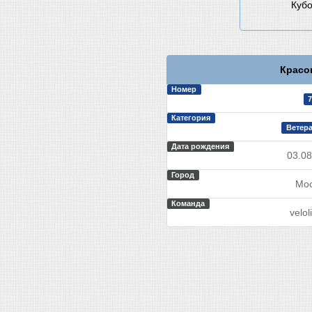
Кубо
Красо
Номер
7
Категория
Ветера
Дата рождения
03.08
Город
Мос
Команда
velol