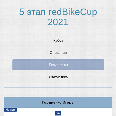
5 этап redBikeCup
2021
Кубок
Описание
Результаты
Статистика
Гордиенко Игорь
Номер
54