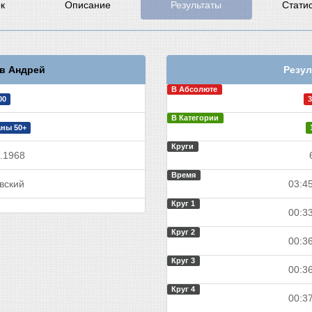
к
Описание
Результаты
Стати
в Андрей
Резул
В Абсолюте
00
3
В Категории
ны 50+
Круги
.1968
Время
вский
03:45
Круг 1
00:33
Круг 2
00:36
Круг 3
00:36
Круг 4
00:37