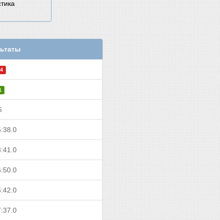
стика
ьтаты
4
1
6
:38.0
:41.0
:50.0
:42.0
:37.0