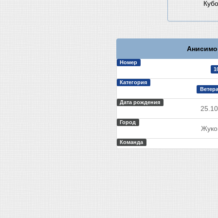
Кубо
Анисимо
Номер
1
Категория
Ветера
Дата рождения
25.10
Город
Жуко
Команда