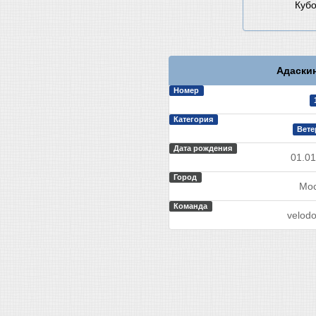
Кубо
Адаскин
Номер
Категория
Вете
Дата рождения
01.01
Город
Мос
Команда
velodo