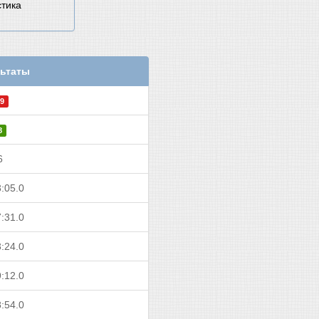
стика
ьтаты
9
8
6
:05.0
:31.0
:24.0
:12.0
:54.0