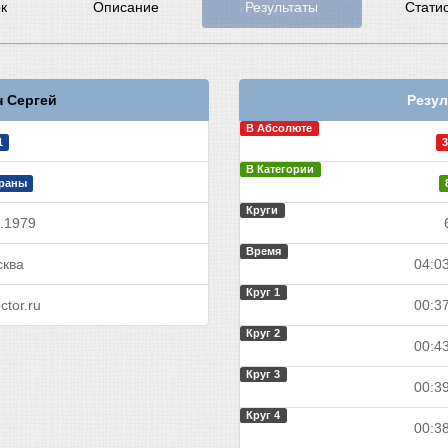
к
Описание
Результаты
Стати
 Сергей
Резул
В Абсолюте
1
3
В Категории
раны
Круги
.1979
Время
ква
04:03
Круг 1
ctor.ru
00:37
Круг 2
00:43
Круг 3
00:39
Круг 4
00:38